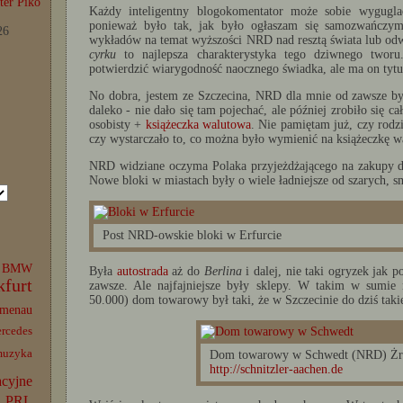
er Piko
Każdy inteligentny blogokomentator może sobie wygugl
ponieważ było tak, jak było ogłaszam się samozwańcz
26
wykładów na temat wyższości NRD nad resztą świata lub od
cyrku
to najlepsza charakterystyka tego dziwnego tworu
potwierdzić wiarygodność naocznego świadka, ale ma on tytuł 
No dobra, jestem ze Szczecina, NRD dla mnie od zawsze b
daleko - nie dało się tam pojechać, ale później zrobiło się 
osobisty +
książeczka walutowa
. Nie pamiętam już, czy rod
czy wystarczało to, co można było wymienić na książeczkę wa
NRD widziane oczyma Polaka przyjeżdżającego na zakupy
Nowe bloki w miastach były o wiele ładniejsze od szarych, 
Post NRD-owskie bloki w Erfurcie
BMW
Była
autostrada
aż do
Berlina
i dalej, nie taki ogryzek jak 
kfurt
zawsze. Ale najfajniejsze były sklepy. W takim w sumie
50.000) dom towarowy był taki, że w Szczecinie do dziś taki
lmenau
rcedes
muzyka
Dom towarowy w Schwedt (NRD) Żr
http://schnitzler-aachen.de
acyjne
PRL