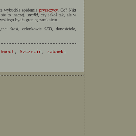
sce wybuchła epidemia
pryszczycy
. Co? Nikt
się to inaczej,
strajki
, czy jakoś tak, ale w
owskiego bydła granicę zamknięto.
genci
Stasi
, członkowie
SED
, donosiciele,
--------------------------------------------------
chwedt
,
Szczecin
,
zabawki