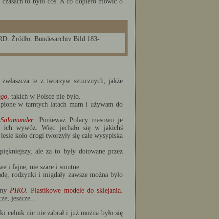
 czasach to było coś. A co dopiero mówić o
D. Żródło: Bundesarchiv Bild 183-
zwłaszcza te z tworzyw sztucznych, jakże
ego
, takich w Polsce nie było.
 kupione w tamtych latach mam i używam do
y
Salamander
. Ponieważ Polacy masowo je
 ich wywóz. Więc jechało się w jakichś
lesie koło drogi tworzyły się całe wysypiska
jpiękniejszy, ale za to były dotowane przez
we i fajne, nie szare i smutne.
ladę, rodzynki i migdały zawsze można było
irmy
PIKO
.
Plastikowe modele do sklejania
.
ze, jeszcze...
i celnik nic nie zabrał i już można było się