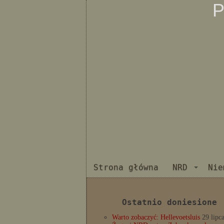
P
Strona główna
NRD
Nie
Ostatnio doniesione
Warto zobaczyć: Hellevoetsluis
29 lipc