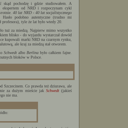
ać skąd pochodzę i gdzie studiowałem. A
ym ekspertem od NRD i rozpoczynam cykl
wrotnie.
40 lat NRD - 40 lat socjalistycznego
. Hasło podobno autentyczne (trudno mi
profesora), tyle że lat było wtedy 20.
yło tuż za miedzą. Najpierw mimo wszystko
całkiem blisko - do wyjazdu wystarczał dowód
zice kupowali marki NRD na czarnym rynku,
lutową, ale kraj za miedzą stał otworem.
 do
Schwedt
albo
Berlina
było całkiem fajne.
smutnych bloków w Polsce.
pod Szczecinem. Co prawda też dziurawa, ale
 nie za dużym mieście jak
Schwedt
(jakieś
ego nie ma.
ódło: