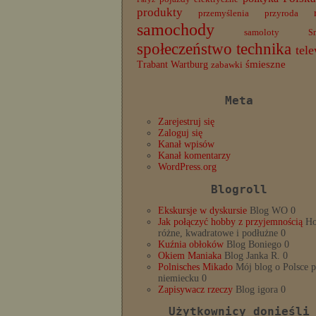
produkty
przemyślenia
przyroda
samochody
samoloty
S
społeczeństwo
technika
tele
Trabant
śmieszne
Wartburg
zabawki
Meta
Zarejestruj się
Zaloguj się
Kanał wpisów
Kanał komentarzy
WordPress.org
Blogroll
Ekskursje w dyskursie
Blog WO 0
Jak połączyć hobby z przyjemnością
Ho
różne, kwadratowe i podłużne 0
Kuźnia obłoków
Blog Boniego 0
Okiem Maniaka
Blog Janka R. 0
Polnisches Mikado
Mój blog o Polsce 
niemiecku 0
Zapisywacz rzeczy
Blog igora 0
Użytkownicy donieśli