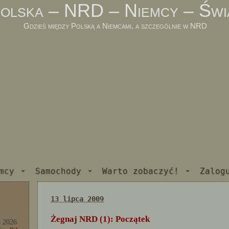
olska – NRD – Niemcy – Świ
Gdzieś między Polską a Niemcami, a szczególnie w NRD
mcy
Samochody
Warto zobaczyć!
Zalog
13 lipca 2009
Żegnaj NRD (1): Początek
a 2026