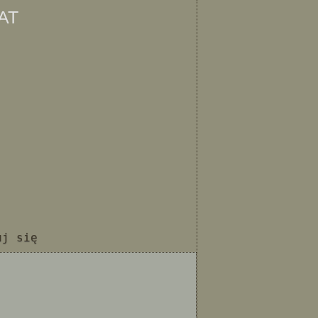
at
uj się