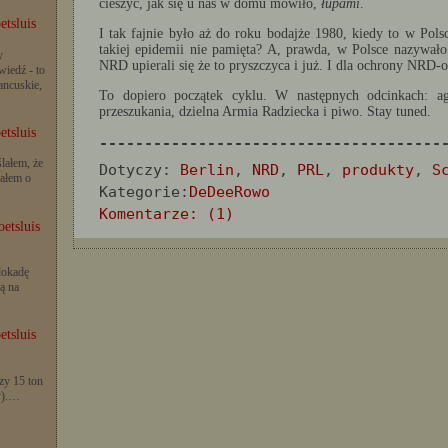
cieszyć, jak się u nas w domu mówiło,
łupami
.
etsluis
I tak fajnie było aż do roku bodajże 1980, kiedy to w Pol
takiej epidemii nie pamięta? A, prawda, w Polsce nazywało 
y
NRD upierali się że to pryszczyca i już. I dla ochrony NRD-
iedź - to
rancuskie,
To dopiero początek cyklu. W następnych odcinkach: a
przeszukania, dzielna Armia Radziecka i piwo. Stay tuned.
etsluis
--------------------------------------
lałem, że
Dotyczy:
Berlin
,
NRD
,
PRL
,
produkty
,
S
iałem o
Kategorie:
DeDeeRowo
Komentarze: (1)
etsluis
lokadę
ą na
etsluis
zy 15 ton
y).…