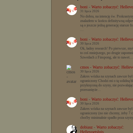
boni
-
Warto zobaczyć: Hellevo
31 lipca 2026
No dobra, na intencję św. Prokrastyn
znalazłem w końcu definitywną odpow
są o jeszcze jedną generację starsze f
…
boni
-
Warto zobaczyć: Hellevo
30 lipca 2026
Ok, ładny research! Po pierwsze, myś
to coś mniejszego, po drugie zapomn
Szwedach z Finspong, ale to nawet…
cmos
-
Warto zobaczyć: Hellevo
30 lipca 2026
Zakres wózka na szynach zawsze był
ograniczony Chodzi mi o tą solidną b
przykręconą do szyny, nie pozwalając
przesunięcie…
boni
-
Warto zobaczyć: Hellevo
30 lipca 2026
Zakres wózka na szynach zawsze był
ograniczony (no nie chcemy, żeby 7 c
choćby minimalnie spadło poza szyn
dobiasz
-
Warto zobaczyć:
Hellevoetsluis