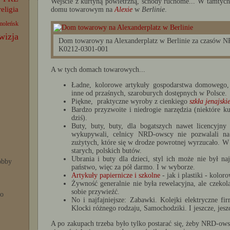
Wejście z kurtyną powietrzną, schody ruchome... W tamtych
religia
domu towarowym na
Alexie
w
Berlinie
.
moleńsk
wizja
Dom towarowy na Alexanderplatz w Berlinie za czasów NR
K0212-0301-001
A w tych domach towarowych...
Ładne, kolorowe artykuły gospodarstwa domowego, 
inne od przaśnych, szaroburych dostępnych w Polsce.
Piękne, praktyczne wyroby z cienkiego
szkła jenajski
Bardzo przyzwoite i niedrogie narzędzia (niektóre
dziś).
Buty, buty, buty, dla bogatszych nawet licencyjn
wykupywali, celnicy NRD-owscy nie pozwalali na
zużytych, które się w drodze powrotnej wyrzucało. W 
starych, polskich butów.
Ubrania i buty dla dzieci, styl ich może nie był na
bby
państwo, więc za pół darmo. I w wyborze.
Artykuły papiernicze i szkolne
- jak i plastiki - koloro
Żywność generalnie nie była rewelacyjna, ale czeko
sobie przywieźć.
po
No i najfajniejsze: Zabawki. Kolejki elektryczne f
Klocki różnego rodzaju, Samochodziki. I jeszcze, jeszc
A po zakupach trzeba było tylko postarać się, żeby NRD-owsk