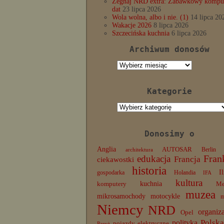
Żegnaj NRD extra: Zabawkowy komput
dat
23 lipca 2026
Wola wolna, albo i nie. (1)
14 lipca 20
Wakacje 2026
8 lipca 2026
Szczecińska kuchnia
6 lipca 2026
Archiwum donosów
Archiwum
donosów
Kategorie
Kategorie
Donosimy o
Anglia
AUTOSAR
Berlin
architektura
edukacja
Fran
Francja
ciekawostki
historia
I
gospodarka
Holandia
IFA
kultura
komputery
kuchnia
Me
muzea
mikrosamochody
motocykle
Niemcy
NRD
organiz
Opel
Polska
polityka
pojazdy elektryczne
Paryż