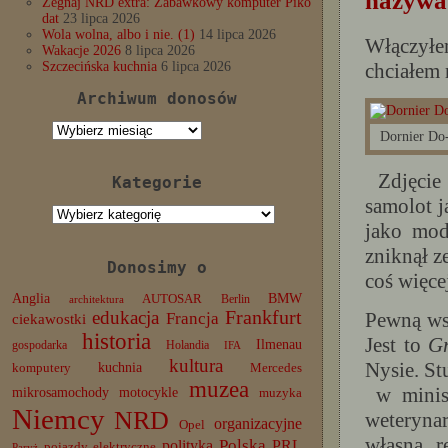
nazywa
Żegnaj NRD extra: Zabawkowy komputer Piko
dat
23 lipca 2026
Wola wolna, albo i nie. (1)
14 lipca 2026
Włączyłe
Wakacje 2026
8 lipca 2026
chciałem 
Szczecińska kuchnia
6 lipca 2026
Archiwum donosów
Archiwum
Dornier Do-
donosów
Zdjęcie 
Kategorie
samolot j
Kategorie
jako mod
zniknął z
Donosimy o
coś więce
Anglia
BMW
AUTOSAR
Berlin
architektura
edukacja
Frankfurt
Pewną ws
Francja
ciekawostki
historia
Jest to
G
Ilmenau
gospodarka
Holandia
IFA
kultura
Nysie. St
komputery
kuchnia
Mercedes
muzea
w minist
mikrosamochody
motocykle
muzyka
Niemcy
NRD
weteryna
organizacyjne
Opel
własną r
Polska
PRL
polityka
pojazdy elektryczne
Paryż