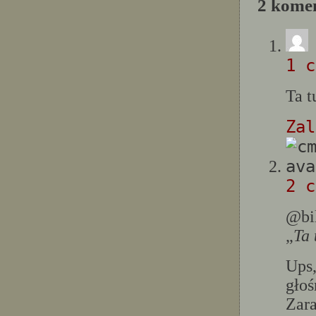
2 komen
1 c
Ta t
Zal
2 c
@bi
„
Ta 
Ups,
gło
Zara