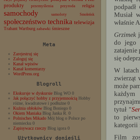
produkty
podpadł
religia
przemyślenia
przyroda
samochody
Musiał w
samoloty
Smoleńsk
społeczeństwo
technika
właśnie 
telewizja
Trabant
śmieszne
Wartburg
zabawki
Grzimek
j
do jego 
Meta
zatajenie
Zarejestruj się
się odepr
Zaloguj się
Kanał wpisów
W latac
Kanał komentarzy
WordPress.org
zwierząt 
Blogroll
może pami
każdym 
Ekskursje w dyskursie
Blog WO 0
Jak połączyć hobby z przyjemnością
Hobby
przynajm
różne, kwadratowe i podłużne 0
tytuł "
Ser
Kuźnia obłoków
Blog Boniego 0
Okiem Maniaka
Blog Janka R. 0
to pierw
Polnisches Mikado
Mój blog o Polsce po
niemiecku 0
kategorii
Zapisywacz rzeczy
Blog igora 0
Film zo
Użytkownicy donieśli