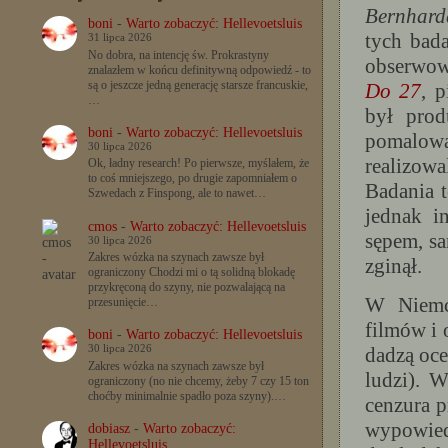
Bernhard
boni
-
Warto zobaczyć: Hellevoetsluis
tych bada
31 lipca 2026
No dobra, na intencję św. Prokrastyny
obserwow
znalazłem w końcu definitywną odpowiedź - to
są o jeszcze jedną generację starsze francuskie,
Do 27
, 
…
był prod
boni
-
Warto zobaczyć: Hellevoetsluis
pomalowa
30 lipca 2026
realizow
Ok, ładny research! Po pierwsze, myślałem, że
to coś mniejszego, po drugie zapomniałem o
Badania 
Szwedach z Finspong, ale to nawet…
jednak i
cmos
-
Warto zobaczyć: Hellevoetsluis
sępem, sa
30 lipca 2026
Zakres wózka na szynach zawsze był
zginął.
ograniczony Chodzi mi o tą solidną blokadę
przykręconą do szyny, nie pozwalającą na
W Niemcz
przesunięcie…
filmów i 
boni
-
Warto zobaczyć: Hellevoetsluis
dadzą oce
30 lipca 2026
Zakres wózka na szynach zawsze był
ludzi). W
ograniczony (no nie chcemy, żeby 7 czy 15 ton
choćby minimalnie spadło poza szyny).…
cenzura p
wypowiedz
dobiasz
-
Warto zobaczyć:
Hellevoetsluis