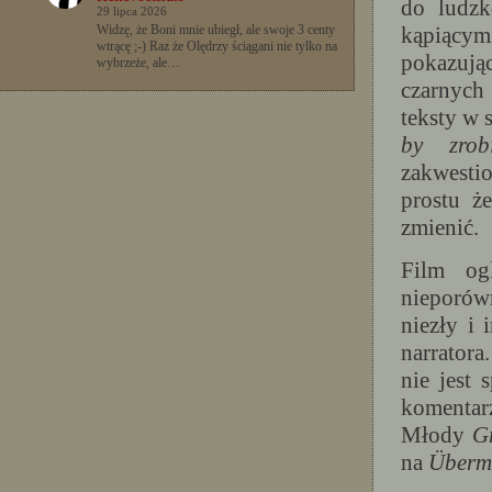
do ludzk
29 lipca 2026
kąpiącym
Widzę, że Boni mnie ubiegł, ale swoje 3 centy
wtrącę ;-) Raz że Olędrzy ściągani nie tylko na
pokazują
wybrzeże, ale…
czarnych
teksty w s
by zrob
zakwestio
prostu ż
zmienić.
Film og
nieporówn
niezły i 
narratora
nie jest 
komentarz
Młody
G
na
Überm