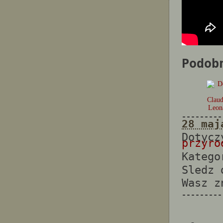
Podob
Claud
Leon
---------
28 maj
Dotyc
przyro
Katego
Sledz
Wasz 
---------