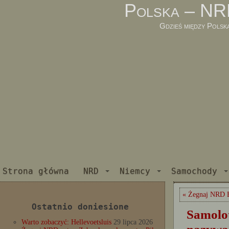
Polska – NR
Gdzieś między Polsk
Strona główna
NRD
Niemcy
Samochody
« Żegnaj NRD 
Ostatnio doniesione
Samolot
Warto zobaczyć: Hellevoetsluis
29 lipca 2026