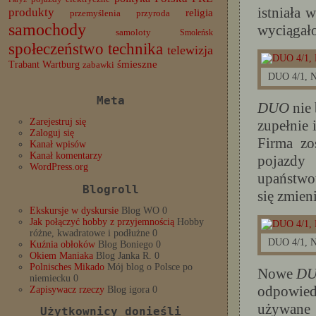
istniała 
produkty
religia
przemyślenia
przyroda
samochody
wyciągał
samoloty
Smoleńsk
społeczeństwo
technika
telewizja
Trabant
śmieszne
Wartburg
zabawki
DUO 4/1, 
Meta
DUO
nie
Zarejestruj się
zupełnie 
Zaloguj się
Firma zo
Kanał wpisów
Kanał komentarzy
pojazdy 
WordPress.org
upaństwo
Blogroll
się zmien
Ekskursje w dyskursie
Blog WO 0
Jak połączyć hobby z przyjemnością
Hobby
różne, kwadratowe i podłużne 0
DUO 4/1, 
Kuźnia obłoków
Blog Boniego 0
Okiem Maniaka
Blog Janka R. 0
Polnisches Mikado
Mój blog o Polsce po
Nowe
D
niemiecku 0
odpowied
Zapisywacz rzeczy
Blog igora 0
używane 
Użytkownicy donieśli