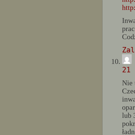
http
Inw
prac
Codz
Zal
21 
Nie 
Cze
inwa
opar
lub 
pokr
ładn