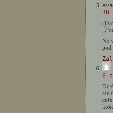
30 
@yo
„
Pol
No 
pod 
Zal
8 c
Dziś
ale 
całk
któr