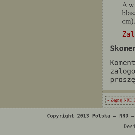
A w 
blas
cm).
Zal
Skome
Komen
zalog
prosz
« Żegnaj NRD E
Copyright 2013 Polska – NRD –
Des