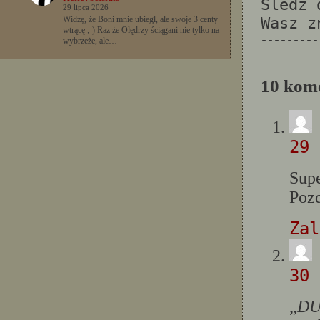
Sledz
29 lipca 2026
Wasz 
Widzę, że Boni mnie ubiegł, ale swoje 3 centy
wtrącę ;-) Raz że Olędrzy ściągani nie tylko na
---------
wybrzeże, ale…
10 kom
29 
Supe
Poz
Zal
30 
„
DU