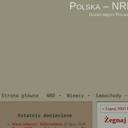
Polska – NR
Gdzieś między Polsk
Strona główna
NRD
Niemcy
Samochody
« Żegnaj NRD E
Ostatnio doniesione
Żegnaj
Warto zobaczyć: Hellevoetsluis
29 lipca 2026