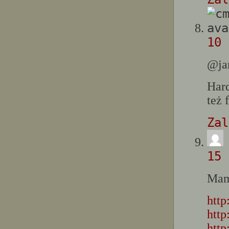
10 
@ja
Hard
też 
Zal
15 
Mam
http
http
http