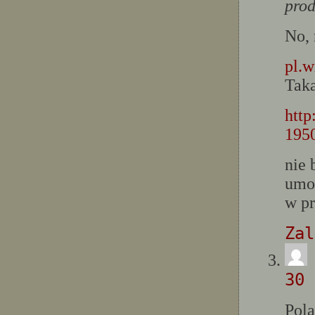
pro
No, 
pl.w
Taka
http
1950
nie 
umoż
w p
Zal
30 
Pola