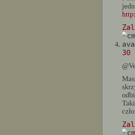
jedn
http
Zal
30 
@Ve
Masz
skrz
odbi
Taki
czło
Zal