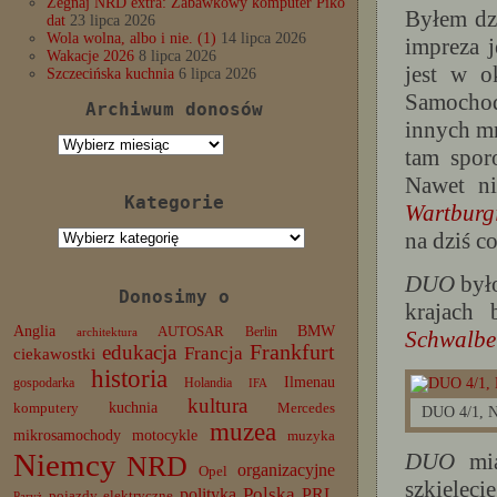
Żegnaj NRD extra: Zabawkowy komputer Piko
Byłem dz
dat
23 lipca 2026
Wola wolna, albo i nie. (1)
14 lipca 2026
impreza j
Wakacje 2026
8 lipca 2026
jest w o
Szczecińska kuchnia
6 lipca 2026
Samocho
Archiwum donosów
innych m
Archiwum
tam spor
donosów
Nawet n
Kategorie
Wartburg
Kategorie
na dziś c
DUO
był
Donosimy o
krajach
Anglia
BMW
AUTOSAR
Berlin
Schwalbe
architektura
edukacja
Frankfurt
Francja
ciekawostki
historia
Ilmenau
gospodarka
Holandia
IFA
kultura
komputery
kuchnia
Mercedes
DUO 4/1, 
muzea
mikrosamochody
motocykle
muzyka
Niemcy
DUO
mia
NRD
organizacyjne
Opel
szkielec
Polska
PRL
polityka
pojazdy elektryczne
Paryż