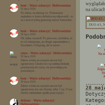
wyglądało
boni
-
Warto zobaczyć: Hellevoetsluis
na ulicach
31 lipca 2026
No dobra, na intencję św. Prokrastyny
znalazłem w końcu definitywną odpowiedź - to
są o jeszcze jedną generację starsze francuskie,
…
DUO 4/1, 
boni
-
Warto zobaczyć: Hellevoetsluis
30 lipca 2026
Podob
Ok, ładny research! Po pierwsze, myślałem, że
to coś mniejszego, po drugie zapomniałem o
Szwedach z Finspong, ale to nawet…
cmos
-
Warto zobaczyć: Hellevoetsluis
Na u
30 lipca 2026
Zakres wózka na szynach zawsze był
ograniczony Chodzi mi o tą solidną blokadę
przykręconą do szyny, nie pozwalającą na
Żegna
przesunięcie…
Si
boni
-
Warto zobaczyć: Hellevoetsluis
30 lipca 2026
---------
Zakres wózka na szynach zawsze był
28 maj
ograniczony (no nie chcemy, żeby 7 czy 15 ton
Dotyc
choćby minimalnie spadło poza szyny).…
Katego
dobiasz
-
Warto zobaczyć:
Hellevoetsluis