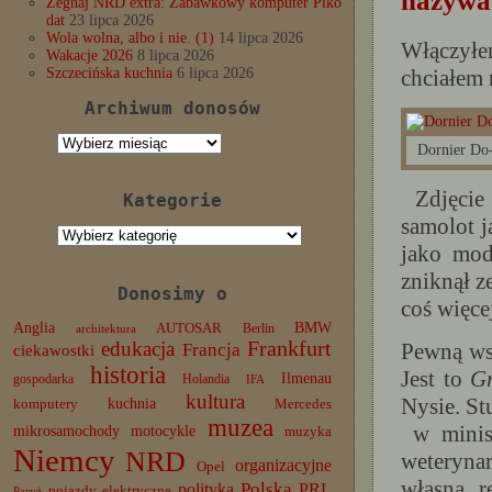
nazywa
Żegnaj NRD extra: Zabawkowy komputer Piko
dat
23 lipca 2026
Wola wolna, albo i nie. (1)
14 lipca 2026
Włączyłe
Wakacje 2026
8 lipca 2026
chciałem 
Szczecińska kuchnia
6 lipca 2026
Archiwum donosów
Archiwum
Dornier Do-
donosów
Zdjęcie 
Kategorie
samolot j
Kategorie
jako mod
zniknął z
Donosimy o
coś więce
Anglia
BMW
AUTOSAR
Berlin
architektura
edukacja
Frankfurt
Pewną ws
Francja
ciekawostki
historia
Jest to
G
Ilmenau
gospodarka
Holandia
IFA
kultura
Nysie. St
komputery
kuchnia
Mercedes
muzea
w minist
mikrosamochody
motocykle
muzyka
Niemcy
NRD
weteryna
organizacyjne
Opel
własną r
Polska
PRL
polityka
pojazdy elektryczne
Paryż