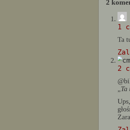
2 komen
1 c
Ta t
Zal
2 c
@bi
„
Ta 
Ups,
gło
Zara
Zal