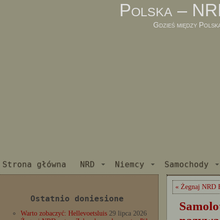
Polska – NR
Gdzieś między Polsk
Strona główna
NRD
Niemcy
Samochody
« Żegnaj NRD 
Ostatnio doniesione
Samolot
Warto zobaczyć: Hellevoetsluis
29 lipca 2026