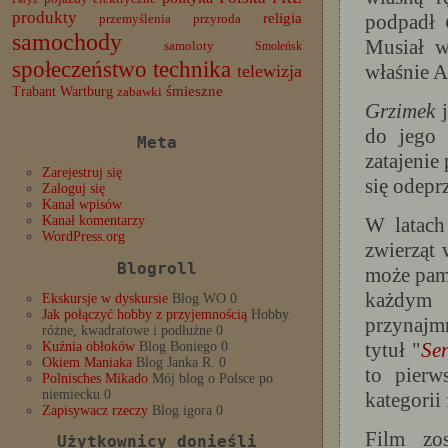
produkty
podpadł
religia
przemyślenia
przyroda
samochody
Musiał w
samoloty
Smoleńsk
społeczeństwo
technika
właśnie 
telewizja
Trabant
śmieszne
Wartburg
zabawki
Grzimek
j
do jego 
Meta
zatajenie
Zarejestruj się
się odepr
Zaloguj się
Kanał wpisów
W latac
Kanał komentarzy
WordPress.org
zwierząt 
Blogroll
może pami
każdym 
Ekskursje w dyskursie
Blog WO 0
Jak połączyć hobby z przyjemnością
Hobby
przynajm
różne, kwadratowe i podłużne 0
tytuł "
Ser
Kuźnia obłoków
Blog Boniego 0
Okiem Maniaka
Blog Janka R. 0
to pierw
Polnisches Mikado
Mój blog o Polsce po
niemiecku 0
kategorii
Zapisywacz rzeczy
Blog igora 0
Film zo
Użytkownicy donieśli