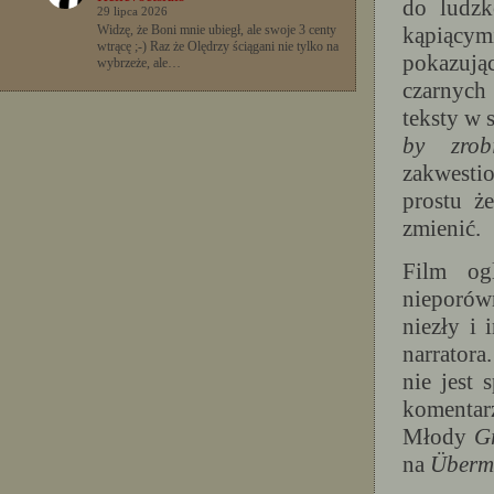
do ludzk
29 lipca 2026
kąpiącym
Widzę, że Boni mnie ubiegł, ale swoje 3 centy
wtrącę ;-) Raz że Olędrzy ściągani nie tylko na
pokazują
wybrzeże, ale…
czarnych
teksty w s
by zrob
zakwestio
prostu ż
zmienić.
Film og
nieporówn
niezły i 
narratora
nie jest 
komentarz
Młody
G
na
Überm