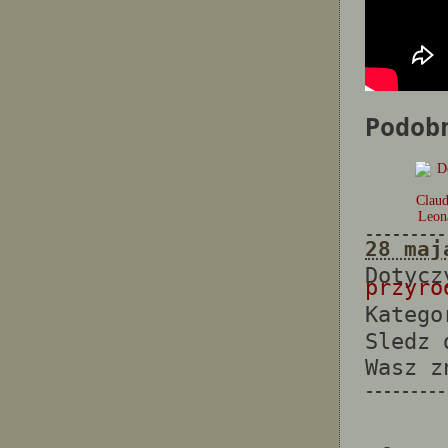
Podob
Claud
Leon
---------
28 maj
Dotyc
przyro
Katego
Sledz
Wasz 
---------