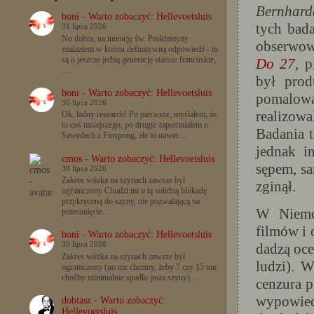
Bernhard
boni
-
Warto zobaczyć: Hellevoetsluis
tych bada
31 lipca 2026
No dobra, na intencję św. Prokrastyny
obserwow
znalazłem w końcu definitywną odpowiedź - to
są o jeszcze jedną generację starsze francuskie,
Do 27
, 
…
był prod
boni
-
Warto zobaczyć: Hellevoetsluis
pomalowa
30 lipca 2026
realizow
Ok, ładny research! Po pierwsze, myślałem, że
to coś mniejszego, po drugie zapomniałem o
Badania 
Szwedach z Finspong, ale to nawet…
jednak i
cmos
-
Warto zobaczyć: Hellevoetsluis
sępem, sa
30 lipca 2026
Zakres wózka na szynach zawsze był
zginął.
ograniczony Chodzi mi o tą solidną blokadę
przykręconą do szyny, nie pozwalającą na
W Niemcz
przesunięcie…
filmów i 
boni
-
Warto zobaczyć: Hellevoetsluis
dadzą oce
30 lipca 2026
Zakres wózka na szynach zawsze był
ludzi). W
ograniczony (no nie chcemy, żeby 7 czy 15 ton
choćby minimalnie spadło poza szyny).…
cenzura p
wypowiedz
dobiasz
-
Warto zobaczyć:
Hellevoetsluis