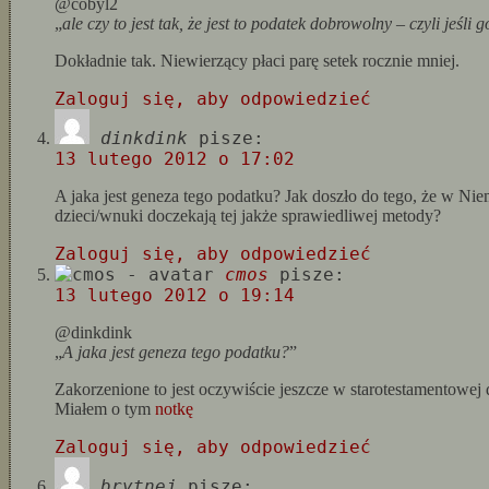
@cobyl2
„
ale czy to jest tak, że jest to podatek dobrowolny – czyli jeśli 
Dokładnie tak. Niewierzący płaci parę setek rocznie mniej.
Zaloguj się, aby odpowiedzieć
dinkdink
pisze:
13 lutego 2012 o 17:02
A jaka jest geneza tego podatku? Jak doszło do tego, że w N
dzieci/wnuki doczekają tej jakże sprawiedliwej metody?
Zaloguj się, aby odpowiedzieć
cmos
pisze:
13 lutego 2012 o 19:14
@dinkdink
„
A jaka jest geneza tego podatku?
”
Zakorzenione to jest oczywiście jeszcze w starotestamentowej
Miałem o tym
notkę
Zaloguj się, aby odpowiedzieć
brytnej
pisze: