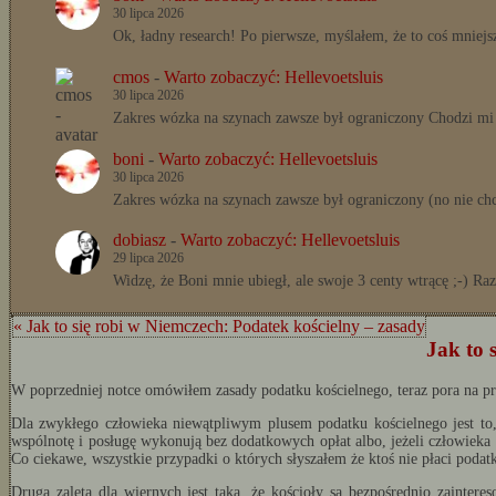
30 lipca 2026
Ok, ładny research! Po pierwsze, myślałem, że to coś mnie
cmos
-
Warto zobaczyć: Hellevoetsluis
30 lipca 2026
Zakres wózka na szynach zawsze był ograniczony Chodzi mi 
boni
-
Warto zobaczyć: Hellevoetsluis
30 lipca 2026
Zakres wózka na szynach zawsze był ograniczony (no nie ch
dobiasz
-
Warto zobaczyć: Hellevoetsluis
29 lipca 2026
Widzę, że Boni mnie ubiegł, ale swoje 3 centy wtrącę ;-) Ra
« Jak to się robi w Niemczech: Podatek kościelny – zasady
Jak to 
W poprzedniej notce omówiłem zasady podatku kościelnego, teraz pora na pr
Dla zwykłego człowieka niewątpliwym plusem podatku kościelnego jest to,
wspólnotę i posługę wykonują bez dodatkowych opłat albo, jeżeli człowieka 
Co ciekawe, wszystkie przypadki o których słyszałem że ktoś nie płaci podat
Druga zaleta dla wiernych jest taka, że kościoły są bezpośrednio zainter