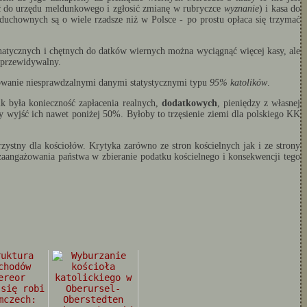
yć do urzędu meldunkowego i zgłosić zmianę w rubryczce
wyznanie
) i kasa do
 duchownych są o wiele rzadsze niż w Polsce - po prostu opłaca się trzymać
anatycznych i chętnych do datków wiernych można wyciągnąć więcej kasy, ale
j przewidywalny.
mowanie niesprawdzalnymi danymi statystycznymi typu
95% katolików
.
ik była konieczność zapłacenia realnych,
dodatkowych
, pieniędzy z własnej
by wyjść ich nawet poniżej 50%. Byłoby to trzęsienie ziemi dla polskiego KK
zystny dla kościołów. Krytyka zarówno ze stron kościelnych jak i ze strony
zaangażowania państwa w zbieranie podatku kościelnego i konsekwencji tego
 się robi
mczech: