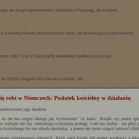
jszego, po drugie zapomniałem o Szwedach z Finspong, ale to nawet…
o tą solidną blokadę przykręconą do szyny, nie pozwalającą na przesunięcie…
cemy, żeby 7 czy 15 ton choćby minimalnie spadło poza szyny).…
z że Olędrzy ściągani nie tylko na wybrzeże, ale…
się robi w Niemczech: Podatek kościelny w działaniu
zedstawienie jego skutków.
 że nie ma czegoś takiego jak wymuszanie "co łaska". Ksiądz czy pastor spr
w wykazie nie ma, odmawiają wykonania posługi. I nie ma zmiłuj - nie płaci po
ku kościelnego bo mu szkoda pieniędzy, a potem nie może czegoś załatwić (ślub
esowane utrzymaniem wiernych. Jeżeli jakiś ksiądz lub pastor wyskoczy z tek