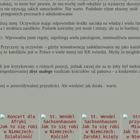
rałata), to może być pewien, że mu trochę osób odejdzie (a wystarczy skocz
rostu nie używają takich samochodów. Nie warto. Podobnie różne ekscesy osób
o przegranych procesach o odszkodowanie.
łuższą metę. Oczywiście mając odpowiednie środki nacisku na władzę i wielu f
a i struktura zarobków. Podatek kościelny jest może i niższy, ale za to bardzie
ości. Wprowadza jasne reguły, zapobiega wielu patologiom, uniemożliwia szer
 Przyczyny są oczywiste - gdyby konsekwencją zadeklarowania się jako katol
się że katolików jest w Polsce o wiele mniej niż KK twierdzi. Myślę że mogło
jest krytykowany z różnych pozycji, jednak raczej nie za to żeby był niekor
niespodziewanie)
zbyt małego
rozdziału kościołów od państwa - a konkretnie 
ej w przewidywalnej przyszłości. Ale wiedzieć jak działa - warto.
Jak to się robi
Jak to się robi
Jak to się robi
w Niemczech:
w Niemczech:
w Niemczech:
Jak to
Działalność
Kościół
Zarobki księży
w Nie