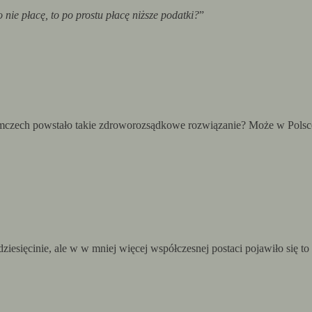
go nie płacę, to po prostu płacę niższe podatki?
”
iemczech powstało takie zdroworozsądkowe rozwiązanie? Może w Polsce
 dziesięcinie, ale w w mniej więcej współczesnej postaci pojawiło się