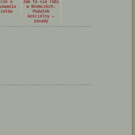
zcze o
Jak to się robi
sowaniu
w Niemczech:
ciołów
Podatek
kościelny –
zasady
-------------------------------
-------------------------------