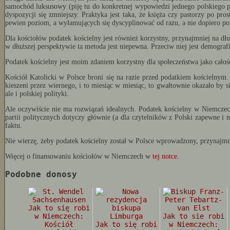
samochód luksusowy (piję tu do konkretnej wypowiedzi jednego polskiego p
dyspozycji się zmniejszy. Praktyka jest taka, że księża czy pastorzy po p
pewien poziom, a wyłamujących się dyscyplinować od razu, a nie dopiero p
Dla kościołów podatek kościelny jest również korzystny, przynajmniej na d
w dłuższej perspektywie ta metoda jest niepewna. Przeciw niej jest demografi
Podatek kościelny jest moim zdaniem korzystny dla społeczeństwa jako cał
Kościół Katolicki w Polsce broni się na razie przed podatkiem kościelnym.
kieszeni przez wiernego, i to miesiąc w miesiąc, to gwałtownie okazało by 
ale i polskiej polityki.
Ale oczywiście nie ma rozwiązań idealnych. Podatek kościelny w Niemczech 
partii politycznych dotyczy głównie (a dla czytelników z Polski zapewne i 
faktu.
Nie wierzę, żeby podatek kościelny został w Polsce wprowadzony, przynajmni
Więcej o finansowaniu kościołów w Niemczech w
tej notce
.
Podobne donosy
Jak to się robi
w Niemczech:
Jak to sie robi
Kościół
Jak to się robi
w Niemczech: