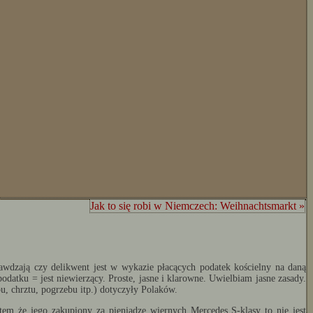
Jak to się robi w Niemczech: Weihnachtsmarkt »
awdzają czy delikwent jest w wykazie płacących podatek kościelny na daną
datku = jest niewierzący. Proste, jasne i klarowne. Uwielbiam jasne zasady.
u, chrztu, pogrzebu itp.) dotyczyły Polaków.
stem że jego zakupiony za pieniądze wiernych Mercedes S-klasy to nie jest