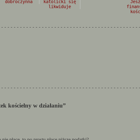
dobroczynna
katolicki się
Jes
likwiduje
finan
koś
---------------------------------------------
---------------------------------------------
ek kościelny w działaniu”
go nie płacę, to po prostu płacę niższe podatki?