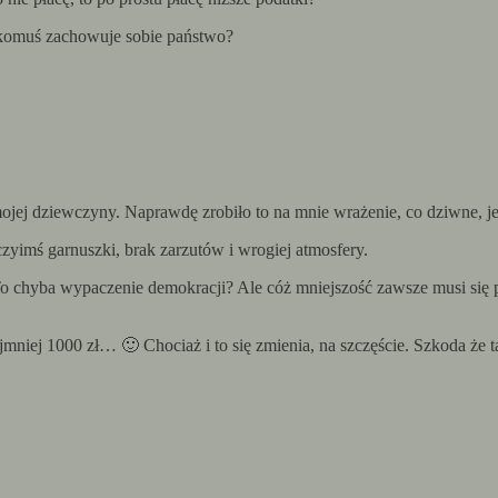
my komuś zachowuje sobie państwo?
mojej dziewczyny. Naprawdę zrobiło to na mnie wrażenie, co dziwne,
czyimś garnuszki, brak zarzutów i wrogiej atmosfery.
To chyba wypaczenie demokracji? Ale cóż mniejszość zawsze musi się 
ajmniej 1000 zł… 🙂 Chociaż i to się zmienia, na szczęście. Szkoda że 