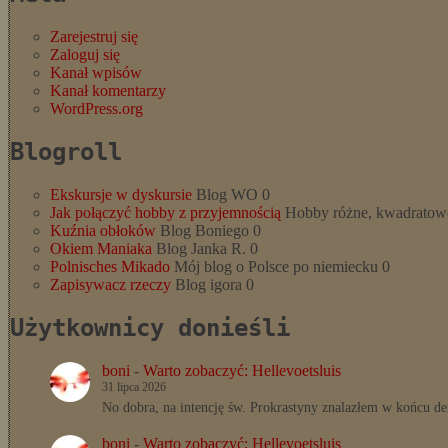
Zarejestruj się
Zaloguj się
Kanał wpisów
Kanał komentarzy
WordPress.org
Blogroll
Ekskursje w dyskursie
Blog WO 0
Jak połączyć hobby z przyjemnością
Hobby różne, kwadratowe
Kuźnia obłoków
Blog Boniego 0
Okiem Maniaka
Blog Janka R. 0
Polnisches Mikado
Mój blog o Polsce po niemiecku 0
Zapisywacz rzeczy
Blog igora 0
Użytkownicy donieśli
boni
-
Warto zobaczyć: Hellevoetsluis
31 lipca 2026
No dobra, na intencję św. Prokrastyny znalazłem w końcu def
boni
-
Warto zobaczyć: Hellevoetsluis