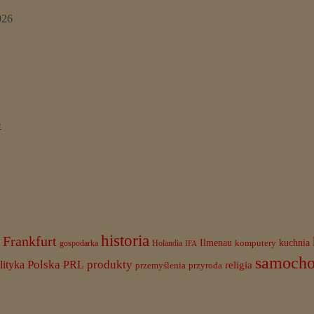
026
e
historia
Frankfurt
Ilmenau
komputery
kuchnia
gospodarka
Holandia
IFA
samoch
Polska
PRL
produkty
lityka
religia
przemyślenia
przyroda