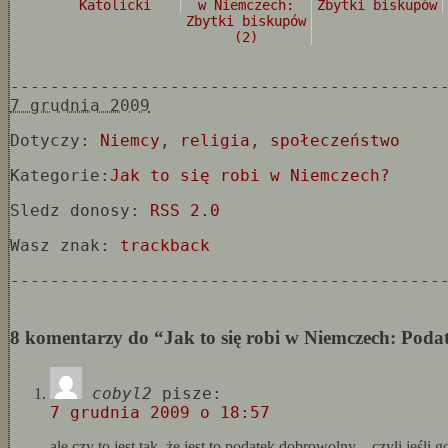
Katolicki
w Niemczech:
Zbytki biskupów
Zbytki biskupów
(2)
-------------------------------------------
7 grudnia 2009
Dotyczy:
Niemcy
,
religia
,
społeczeństwo
Kategorie:
Jak to się robi w Niemczech?
Sledz donosy:
RSS 2.0
Wasz znak:
trackback
-------------------------------------------
8 komentarzy do “Jak to się robi w Niemczech: Podat
cobyl2
pisze:
7 grudnia 2009 o 18:57
ale czy to jest tak, że jest to podatek dobrowolny – czyli jeśli 