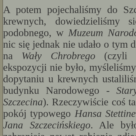
A potem pojechaliśmy do Szc
krewnych, dowiedzieliśmy s
podobnego, w
Muzeum Narod
nic się jednak nie udało o tym
na
Wały Chrobrego
(czyl
ekspozycji nie było, myśleliśmy
dopytaniu u krewnych ustalili
budynku Narodowego -
Star
Szczecina
). Rzeczywiście coś t
pokój typowego
Hansa Stettine
Jana Szczecińskiego
. Ale był