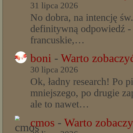
31 lipca 2026
No dobra, na intencję św
definitywną odpowiedź - t
francuskie,…
boni
-
Warto zobaczyć
30 lipca 2026
Ok, ładny research! Po p
mniejszego, po drugie z
ale to nawet…
cmos
-
Warto zobaczyć