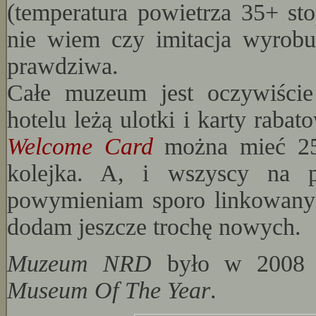
(temperatura powietrza 35+ sto
nie wiem czy imitacja wyrob
prawdziwa.
Całe muzeum jest oczywiści
hotelu leżą ulotki i karty rab
Welcome Card
można mieć 25%
kolejka. A, i wszyscy na p
powymieniam sporo linkowany
dodam jeszcze trochę nowych.
Muzeum NRD
było w 2008 
Museum Of The Year
.