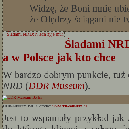
Widzę, że Boni mnie ubie
że Olędrzy ściągani nie 
« Śladami NRD: Niech żyje mur!
Śladami NRD
a w Polsce jak kto chce
W bardzo dobrym punkcie, tuż
NRD
(
DDR Museum
).
DDR-Museum Berlin Źródło:
www.ddr-museum.de
Jest to wspaniały przykład jak 
do którego klienci z całego ś