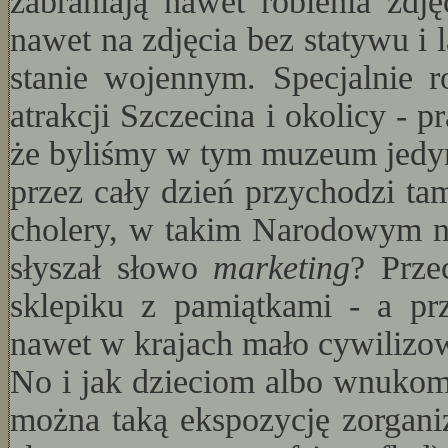
zabraniają nawet robienia zd
nawet na zdjęcia bez statywu i
stanie wojennym. Specjalnie r
atrakcji Szczecina i okolicy - 
że byliśmy w tym muzeum jedy
przez cały dzień przychodzi tam
cholery, w takim Narodowym ni
słyszał słowo
marketing
? Prze
sklepiku z pamiątkami - a pr
nawet w krajach mało cywilizo
No i jak dzieciom albo wnukom
można taką ekspozycję zorgani