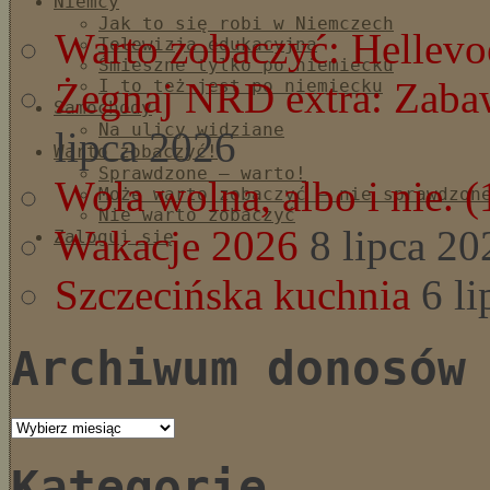
Niemcy
Jak to się robi w Niemczech
Warto zobaczyć: Hellevoe
Telewizja edukacyjna
Śmieszne tylko po niemiecku
Żegnaj NRD extra: Zaba
I to też jest po niemiecku
Samochody
Na ulicy widziane
lipca 2026
Warto zobaczyć!
Sprawdzone – warto!
Wola wolna, albo i nie. (
Może warto zobaczyć – nie sprawdzon
Nie warto zobaczyć
Wakacje 2026
8 lipca 20
Zaloguj się
Szczecińska kuchnia
6 l
Archiwum donosów
Archiwum
donosów
Kategorie