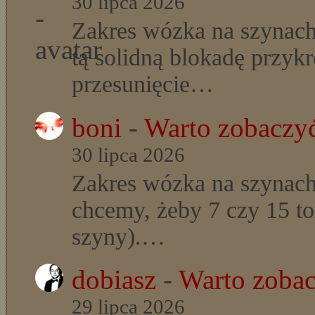
30 lipca 2026
Zakres wózka na szynach
tą solidną blokadę przyk
przesunięcie…
boni
-
Warto zobaczyć
30 lipca 2026
Zakres wózka na szynach
chcemy, żeby 7 czy 15 t
szyny).…
dobiasz
-
Warto zobac
29 lipca 2026