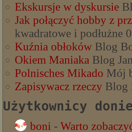
Ekskursje w dyskursie
Bl
Jak połączyć hobby z pr
kwadratowe i podłużne 0
Kuźnia obłoków
Blog Bo
Okiem Maniaka
Blog Jan
Polnisches Mikado
Mój b
Zapisywacz rzeczy
Blog 
Użytkownicy doni
boni
-
Warto zobaczyć