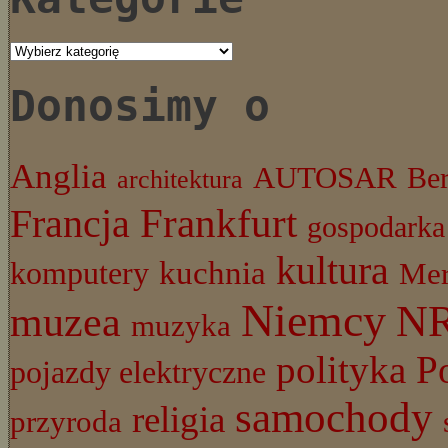
Kategorie
Donosimy o
Anglia
AUTOSAR
Ber
architektura
Frankfurt
Francja
gospodarka
kultura
komputery
kuchnia
Mer
Niemcy
N
muzea
muzyka
P
polityka
pojazdy elektryczne
samochody
religia
przyroda