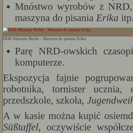
Mnóstwo wyrobów z NRD, w
maszyna do pisania
Erika
itp
DDR-Museum Berlin - Maszyna do pisania Erika
Parę NRD-owskich czasop
komputerze.
Ekspozycja fajnie pogrupowa
robotnika, tornister ucznia
przedszkole, szkoła,
Jugendwei
A w kasie można kupić osiemd
Süßtaffel
, oczywiście współcz