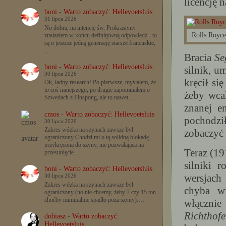
licencję 
boni
-
Warto zobaczyć: Hellevoetsluis
31 lipca 2026
No dobra, na intencję św. Prokrastyny
Rolls Royce
znalazłem w końcu definitywną odpowiedź - to
są o jeszcze jedną generację starsze francuskie,
…
Bracia
Se
boni
-
Warto zobaczyć: Hellevoetsluis
silnik, u
30 lipca 2026
kręcił si
Ok, ładny research! Po pierwsze, myślałem, że
to coś mniejszego, po drugie zapomniałem o
żeby wcal
Szwedach z Finspong, ale to nawet…
znanej e
cmos
-
Warto zobaczyć: Hellevoetsluis
pochodzi
30 lipca 2026
Zakres wózka na szynach zawsze był
zobaczyć s
ograniczony Chodzi mi o tą solidną blokadę
przykręconą do szyny, nie pozwalającą na
Teraz (19
przesunięcie…
silniki 
boni
-
Warto zobaczyć: Hellevoetsluis
wersjach 
30 lipca 2026
Zakres wózka na szynach zawsze był
chyba wi
ograniczony (no nie chcemy, żeby 7 czy 15 ton
choćby minimalnie spadło poza szyny).…
włącznie
Richthof
dobiasz
-
Warto zobaczyć:
Hellevoetsluis