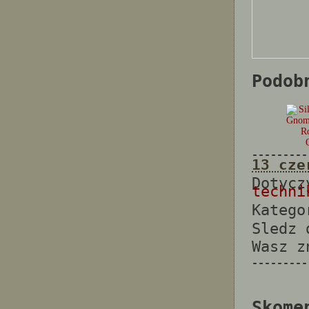
Podob
R
---------
13 cze
Dotyc
techni
Katego
Sledz
Wasz 
---------
Skome