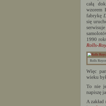
całą dok
wzorem R
fabrykę
D
się uruch
serwisuj
samolotó
1990 rok
Rolls-Ro
Rolls Royce
Więc pam
wieku by
To nie j
napiszę ja
A zakład 