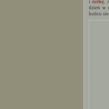
i
notkę
. 
dzień w 
końcu sie