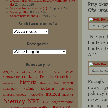
Żegnaj NRD extra: Zabawkowy komputer Piko
Przy okaz
dat
23 lipca 2026
Wola wolna, albo i nie. (1)
14 lipca 2026
Oberurse
Wakacje 2026
8 lipca 2026
Szczecińska kuchnia
6 lipca 2026
Archiwum donosów
Rolls Royce
Archiwum
donosów
Nie prod
bardzo zn
Kategorie
bardzo d
Kategorie
A.G.
Donosimy o
Rolls Royce
Anglia
BMW
AUTOSAR
Berlin
architektura
edukacja
Frankfurt
Francja
ciekawostki
Początki
historia
Ilmenau
gospodarka
Holandia
IFA
nowy sys
kultura
komputery
kuchnia
Mercedes
jednocyl
muzea
mikrosamochody
motocykle
muzyka
rozwiąza
Niemcy
NRD
organizacyjne
Opel
mocny. W
Polska
PRL
polityka
pojazdy elektryczne
Paryż