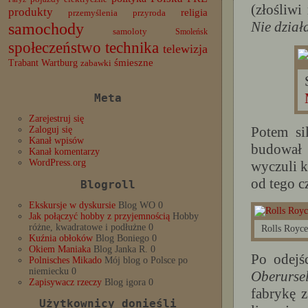
(złośliwi
produkty
religia
przemyślenia
przyroda
Nie dział
samochody
samoloty
Smoleńsk
społeczeństwo
technika
telewizja
Trabant
śmieszne
Wartburg
zabawki
Meta
Zarejestruj się
Potem si
Zaloguj się
Kanał wpisów
budował 
Kanał komentarzy
WordPress.org
wyczuli k
od tego c
Blogroll
Ekskursje w dyskursie
Blog WO 0
Jak połączyć hobby z przyjemnością
Hobby
różne, kwadratowe i podłużne 0
Rolls Royce
Kuźnia obłoków
Blog Boniego 0
Okiem Maniaka
Blog Janka R. 0
Po odejś
Polnisches Mikado
Mój blog o Polsce po
niemiecku 0
Oberurse
Zapisywacz rzeczy
Blog igora 0
fabrykę 
Użytkownicy donieśli