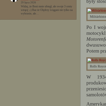
były stos
29 lipca 2026
Widzę, że Boni mnie ubiegł, ale swoje 3 centy
wtrącę ;-) Raz że Olędrzy ściągani nie tylko na
wybrzeże, ale…
Militärhist
Po I woj
motocyk
Motoren
dwusuwow
Potem prz
Rolls Royce
W 1934
produkow
przenie
samolotó
Amerykan