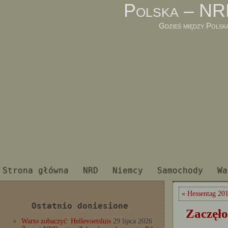
Polska – NR
Gdzieś między Polsk
Strona główna
NRD
Niemcy
Samochody
Wa
« Hessentag 20
Ostatnio doniesione
Zaczęło
Warto zobaczyć: Hellevoetsluis
29 lipca 2026