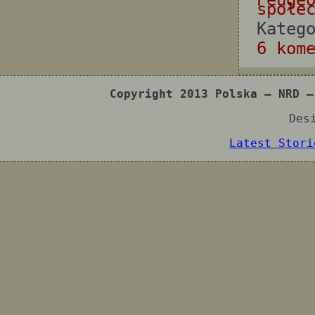
społe
Kateg
6 kom
Copyright 2013 Polska – NRD –
Des
Latest Stori