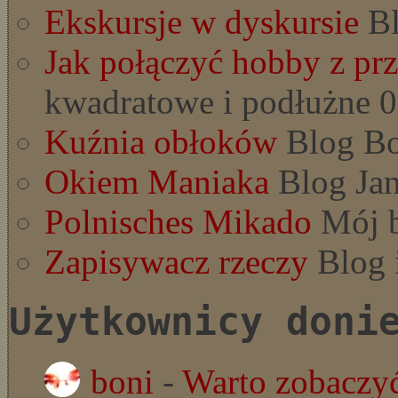
Ekskursje w dyskursie
Bl
Jak połączyć hobby z pr
kwadratowe i podłużne 0
Kuźnia obłoków
Blog Bo
Okiem Maniaka
Blog Jan
Polnisches Mikado
Mój b
Zapisywacz rzeczy
Blog 
Użytkownicy doni
boni
-
Warto zobaczyć