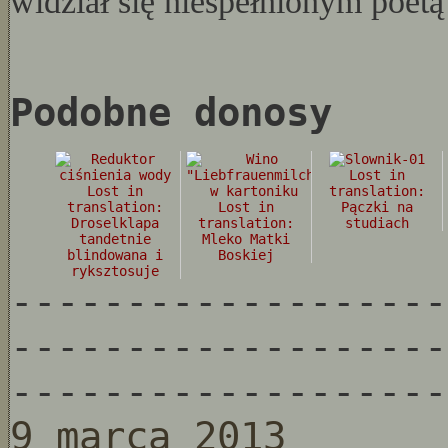
widział się niespełnionym poetą
Podobne donosy
Lost in
Lost in
translation:
translation:
Lost in
Pączki na
Droselklapa
translation:
studiach
tandetnie
Mleko Matki
blindowana i
Boskiej
ryksztosuje
-------------------
-------------------
-------------------
9 marca 2013