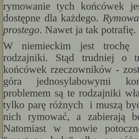
rymowanie tych końcówek jes
dostępne dla każdego.
Rymowa
prostego
. Nawet ja tak potrafię.
W niemieckim jest trochę 
rodzajniki. Stąd trudniej o
końcówek rzeczowników - zosta
góra jednosylabowymi ko
problemem są te rodzajniki wła
tylko parę różnych i muszą być
nich rymować, a zabierają b
Natomiast w mowie potoczne