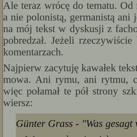
Ale teraz wrócę do tematu. Od 
a nie polonistą, germanistą ani
na mój tekst w dyskusji z fach
pobredzał. Jeżeli rzeczywiście
komentarzach.
Najpierw zacytuję kawałek tek
mowa. Ani rymu, ani rytmu, ch
więc połamał te pół strony szki
wiersz:
Günter Grass - "Was gesagt