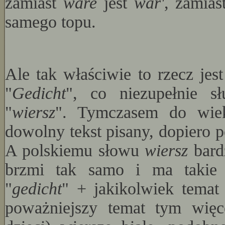
zamiast
wäre
jest
wär'
, zamia
samego topu.
Ale tak właściwie to rzecz je
"
Gedicht
", co niezupełnie s
"
wiersz
". Tymczasem do wi
dowolny tekst pisany, dopiero p
A polskiemu słowu
wiersz
bard
brzmi tak samo i ma takie 
"
gedicht
" + jakikolwiek temat
poważniejszy temat tym wię