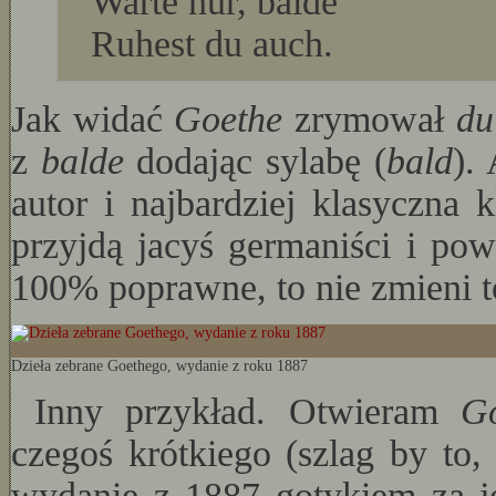
Warte nur, balde
Ruhest du auch.
Jak widać
Goethe
zrymował
du
z
balde
dodając sylabę (
bald
).
autor i najbardziej klasyczna 
przyjdą jacyś germaniści i pow
100% poprawne, to nie zmieni to 
Dzieła zebrane Goethego, wydanie z roku 1887
Inny przykład. Otwieram
G
czegoś krótkiego (szlag by to
wydanie z 1887 gotykiem za j