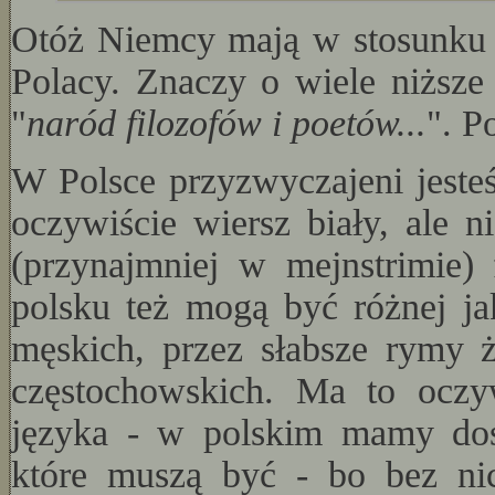
Otóż Niemcy mają w stosunku d
Polacy. Znaczy o wiele niższ
"
naród filozofów i poetów...
". P
W Polsce przyzwyczajeni jest
oczywiście wiersz biały, ale ni
(przynajmniej w mejnstrimie
polsku też mogą być różnej j
męskich, przez słabsze rymy 
częstochowskich. Ma to oczy
języka - w polskim mamy do
które muszą być - bo bez nic