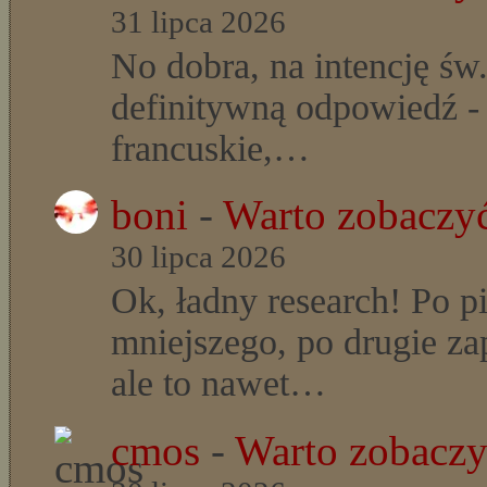
31 lipca 2026
No dobra, na intencję św
definitywną odpowiedź - t
francuskie,…
boni
-
Warto zobaczyć
30 lipca 2026
Ok, ładny research! Po p
mniejszego, po drugie z
ale to nawet…
cmos
-
Warto zobaczyć