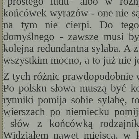
"prostego ludu" albo w różny
końcówek wyrazów - one nie są 
na tym nie cierpi. Do teg
domyślnego - zawsze musi b
kolejna redundantna sylaba. A z
wszystkim mocno, a to już nie je
Z tych różnic prawdopodobnie w
Po polsku słowa muszą być kom
rytmiki pomija sobie sylabę, t
wierszach po niemiecku pomija
słów z końcówką rodzajnika
Widziałem nawet miejsca, w k