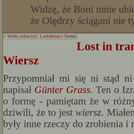
Widzę, że Boni mnie ubie
że Olędrzy ściągani nie 
« Warto zobaczyć: Lodołamacz Stettin
Lost in tra
Wiersz
Przypomniał mi się ni stąd 
napisał
Günter Grass
. Ten o Iz
o formę - pamiętam że w różnyc
dziwili, że to jest
wiersz
. Miałe
były inne rzeczy do zrobienia i 