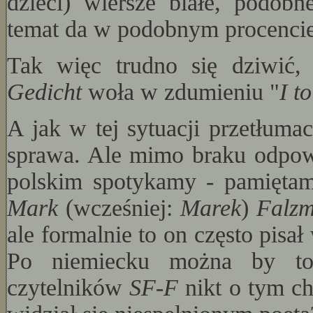
dzieci) wiersze białe, podob
temat da w podobnym procenci
Tak więc trudno się dziwić,
Gedicht
woła w zdumieniu "
I t
A jak w tej sytuacji przetłuma
sprawa. Ale mimo braku odpow
polskim spotykamy - pamięta
Mark
(wcześniej:
Marek
)
Falzm
ale formalnie to on często pisał 
Po niemiecku można by to
czytelników
SF-F
nikt o tym c