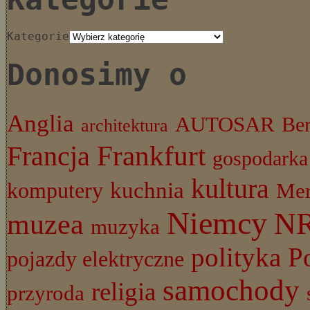
Kategorie
Donosimy o
Anglia
AUTOSAR
Ber
architektura
Frankfurt
Francja
gospodarka
kultura
komputery
kuchnia
Mer
Niemcy
N
muzea
muzyka
P
polityka
pojazdy elektryczne
samochody
religia
przyroda