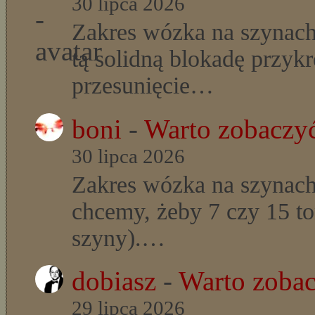
30 lipca 2026
Zakres wózka na szynach
tą solidną blokadę przyk
przesunięcie…
boni
-
Warto zobaczyć
30 lipca 2026
Zakres wózka na szynach
chcemy, żeby 7 czy 15 t
szyny).…
dobiasz
-
Warto zobac
29 lipca 2026