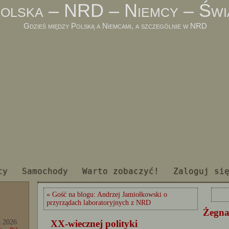
olska – NRD – Niemcy – Świ
Gdzieś między Polską a Niemcami, a szczególnie w NRD
cy
Samochody
Warto zobaczyć!
Zaloguj si
« Gość na blogu: Andrzej Jamiołkowski o
przyrządach laboratoryjnych z NRD
Żegna
XX-wiecznej polityki
a 2026