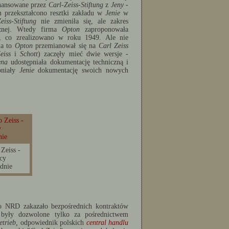
inansowane przez
Carl-Zeiss-Stiftung
z
Jeny
-
m przekształcono resztki zakładu w
Jenie
w
eiss-Stiftung
nie zmieniła się, ale zakres
ecznej. Wtedy firma
Opton
zaproponowała
, co zrealizowano w roku 1949. Ale nie
Za to
Opton
przemianował się na
Carl Zeiss
eiss
i
Schott
) zaczęły mieć dwie wersje -
ena
udostępniała dokumentację techniczną i
pniały
Jenie
dokumentację swoich nowych
Zeiss -
cy
dnie
o NRD zakazało bezpośrednich kontraktów
były dozwolone tylko za pośrednictwem
trieb,
odpowiednik polskich
central handlu