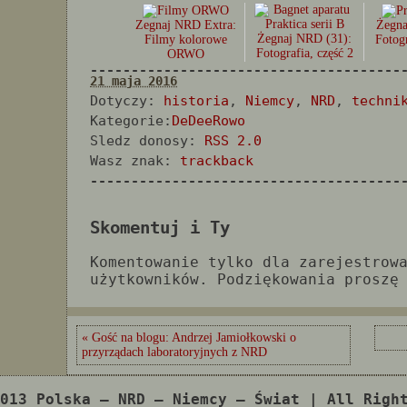
Zegnaj NRD Extra:
Żegna
Żegnaj NRD (31):
Filmy kolorowe
Fotogr
Fotografia, część 2
ORWO
--------------------------------------
21 maja 2016
Dotyczy:
historia
,
Niemcy
,
NRD
,
techni
Kategorie:
DeDeeRowo
Sledz donosy:
RSS 2.0
Wasz znak:
trackback
--------------------------------------
Skomentuj i Ty
Komentowanie tylko dla zarejestrow
użytkowników. Podziękowania proszę
« Gość na blogu: Andrzej Jamiołkowski o
przyrządach laboratoryjnych z NRD
013 Polska – NRD – Niemcy – Świat | All Righ