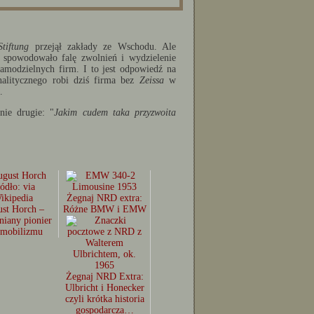
Stiftung
przejął zakłady ze Wschodu. Ale
 spowodowało falę zwolnień i wydzielenie
samodzielnych firm. I to jest odpowiedź na
analitycznego robi dziś firma bez
Zeissa
w
.
nie drugie: "
Jakim cudem taka przyzwoita
Żegnaj NRD extra:
st Horch –
Różne BMW i EMW
iany pionier
omobilizmu
Żegnaj NRD Extra:
Ulbricht i Honecker
czyli krótka historia
gospodarcza…