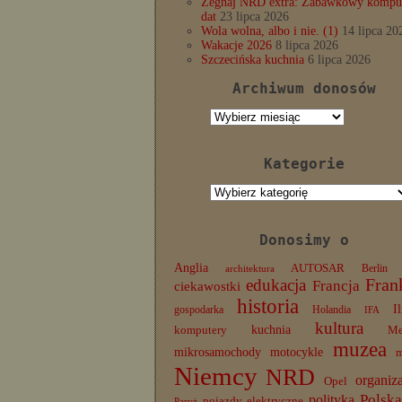
Żegnaj NRD extra: Zabawkowy komput
dat
23 lipca 2026
Wola wolna, albo i nie. (1)
14 lipca 20
Wakacje 2026
8 lipca 2026
Szczecińska kuchnia
6 lipca 2026
Archiwum donosów
Archiwum
donosów
Kategorie
Kategorie
Donosimy o
Anglia
AUTOSAR
Berlin
architektura
edukacja
Fran
Francja
ciekawostki
historia
I
gospodarka
Holandia
IFA
kultura
komputery
kuchnia
Me
muzea
mikrosamochody
motocykle
Niemcy
NRD
organiz
Opel
Polska
polityka
pojazdy elektryczne
Paryż