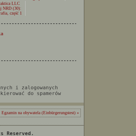
j NRD (30):
afia, część 1
--------------------------------------------------
ka
--------------------------------------------------
anych i zalogowanych
 kierować do spamerów
Egzamin na obywatela (Einbürgerungstest) »
ts Reserved.