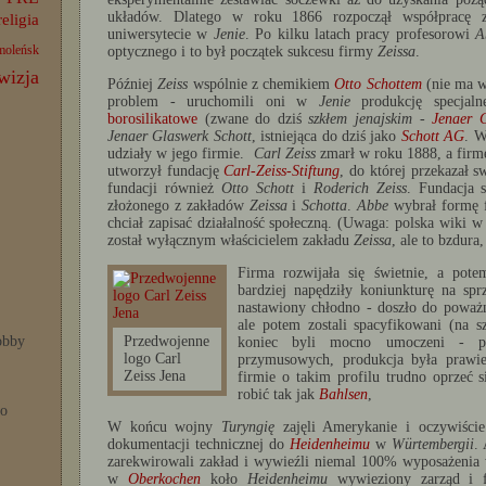
układów. Dlatego w roku 1866 rozpoczął współpracę
religia
uniwersytecie w
Jenie
. Po kilku latach pracy profesorowi
A
moleńsk
optycznego i to był początek sukcesu firmy
Zeissa
.
wizja
Później
Zeiss
wspólnie z chemikiem
Otto Schottem
(nie ma w
problem - uruchomili oni w
Jenie
produkcję specjal
borosilikatowe
(zwane do dziś
szkłem jenajskim
-
Jenaer 
Jenaer Glaswerk Schott
, istniejąca do dziś jako
Schott AG
. 
udziały w jego firmie.
Carl Zeiss
zmarł w roku 1888, a firmę
utworzył fundację
Carl-Zeiss-Stiftung
, do której przekazał s
fundacji również
Otto Schott
i
Roderich Zeiss
. Fundacja s
złożonego z zakładów
Zeissa
i
Schotta
.
Abbe
wybrał formę f
chciał zapisać działalność społeczną. (Uwaga: polska wiki w
został wyłącznym właścicielem zakładu
Zeissa
, ale to bzdura
Firma rozwijała się świetnie, a pote
bardziej napędziły koniunkturę na sp
nastawiony chłodno - doszło do poważ
ale potem zostali spacyfikowani (na 
Przedwojenne
bby
koniec byli mocno umoczeni - p
logo Carl
przymusowych, produkcja była prawie
Zeiss Jena
firmie o takim profilu trudno oprzeć 
robić tak jak
Bahlsen
,
po
W końcu wojny
Turyngię
zajęli Amerykanie i oczywiście
dokumentacji technicznej do
Heidenheimu
w
Würtembergii
.
zarekwirowali zakład i wywieźli niemal 100% wyposażenia
w
Oberkochen
koło
Heidenheimu
wywieziony zarząd i f