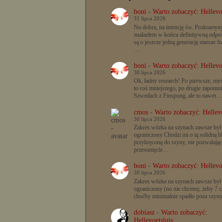
boni
-
Warto zobaczyć: Hellevo
31 lipca 2026
No dobra, na intencję św. Prokrastyn
znalazłem w końcu definitywną odpow
są o jeszcze jedną generację starsze f
…
boni
-
Warto zobaczyć: Hellevo
30 lipca 2026
Ok, ładny research! Po pierwsze, myś
to coś mniejszego, po drugie zapomn
Szwedach z Finspong, ale to nawet…
cmos
-
Warto zobaczyć: Hellevo
30 lipca 2026
Zakres wózka na szynach zawsze był
ograniczony Chodzi mi o tą solidną b
przykręconą do szyny, nie pozwalając
przesunięcie…
boni
-
Warto zobaczyć: Hellevo
30 lipca 2026
Zakres wózka na szynach zawsze był
ograniczony (no nie chcemy, żeby 7 c
choćby minimalnie spadło poza szyn
dobiasz
-
Warto zobaczyć:
Hellevoetsluis