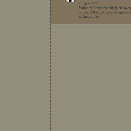
29 lipca 2026
Widzę, że Boni mnie ubiegł, ale swoje
wtrącę ;-) Raz że Olędrzy ściągani nie
wybrzeże, ale…