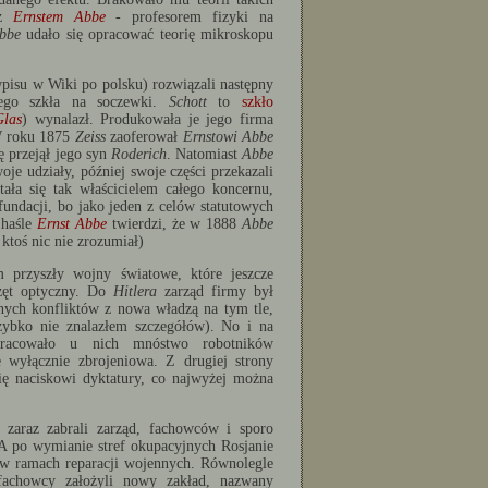
 z
Ernstem Abbe
- profesorem fizyki na
bbe
udało się opracować teorię mikroskopu
pisu w Wiki po polsku) rozwiązali następny
nego szkła na soczewki.
Schott
to
szkło
Glas
) wynalazł. Produkowała je jego firma
W roku 1875
Zeiss
zaoferował
Ernstowi Abbe
 przejął jego syn
Roderich
. Natomiast
Abbe
woje udziały, później swoje części przekazali
tała się tak właścicielem całego koncernu,
undacji, bo jako jeden z celów statutowych
 haśle
Ernst Abbe
twierdzi, że w 1888
Abbe
, ktoś nic nie zrozumiał)
m przyszły wojny światowe, które jeszcze
rzęt optyczny. Do
Hitlera
zarząd firmy był
nych konfliktów z nowa władzą na tym tle,
szybko nie znalazłem szczegółów). No i na
racowało u nich mnóstwo robotników
 wyłącznie zbrojeniowa. Z drugiej strony
się naciskowi dyktatury, co najwyżej można
 zaraz zabrali zarząd, fachowców i sporo
 A po wymianie stref okupacyjnych Rosjanie
 w ramach reparacji wojennych. Równolegle
achowcy założyli nowy zakład, nazwany