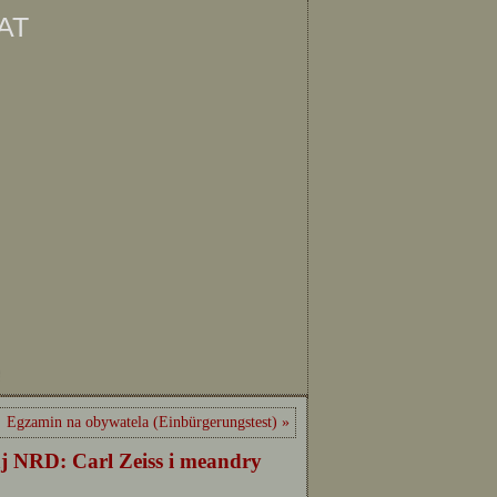
at
ę
Egzamin na obywatela (Einbürgerungstest) »
j NRD: Carl Zeiss i meandry