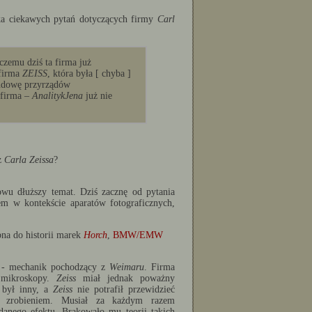
lka ciekawych pytań dotyczących firmy
Carl
czemu dziś ta firma już
 firma
ZEISS
, która była [ chyba ]
udowę przyrządów
 firma –
AnalitykJena
już nie
ez
Carla Zeissa
?
wu dłuższy temat. Dziś zacznę od pytania
em w kontekście aparatów fotograficznych,
bna do historii marek
Horch
,
BMW/EMW
- mechanik pochodzący z
Weimaru
. Firma
e mikroskopy.
Zeiss
miał jednak poważny
 był inny, a
Zeiss
nie potrafił przewidzieć
go zrobieniem. Musiał za każdym razem
danego efektu. Brakowało mu teorii takich