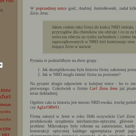
er Piko
W
poprzedniej notce
gość,
Andrzej Jamiołkowski
, zadał ki
26
Zeiss Jena
:
Jakim cudem taka firma do końca NRD istniała, 
przyrządów dla chemików nie oferuje i co to za
wówczas obecna na rynku zachodnim i czemu b
zapoczątkowanych w NRD dziś kontynuuje inna
mająca
Zeiss
w nazwie.
Pytania te podzieliłbym na dwie grupy:
Jak skomplikowana była historia firmy założonej prz
Jak w NRD mogła istnieć firma na poziomie?
Na pytanie drugie odpowiem w kolejnej notce - bo to zno
pierwszego. Cokolwiek o firmie
Carl Zeiss Jena
już pisał
BMW
teraz dokładniej.
kfurt
Ogólnie cała ta historia jest mocno NRD-owska, trochę podo
lmenau
czy
Agfa/ORWO
..
rcedes
Firmę założył w
Jenie
w roku 1846 oczywiście
Carl Zeiss
muzyka
produkowała urządzenia mechaniczno-optyczne, główni
problem: Mikroskopy były robione na zamówienie, każdy
acyjne
konstrukcji optycznej każdego egzemplarza przed je
PRL
eksperymentalnie zestawiać soczewki aż do uzyskania pożą