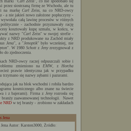
ch marki "
Carl Zeiss
", co nie spodobało się
i przez siostrzaną firmę ze Wschodu, ale tu
ści na markę
Carl Zeiss
, na co NRD-owcy
a
- a nie jakieś nowo założone popłuczyny -
i wywołała całą lawinę procesów w różnych
politycznie - zachodnie przyznawały rację
rocesy kosztowały kupę szmalu, w końcu, w
żywać nazwy "
Carl Zeiss
" w swojej strefie -
ukty z NRD produkowane na Zachód miały
aus Jena
", a "
Jenoptik
" było wcześniej, nie
pton
". W 1980
Schott
z
Jeny
zrezygnował z
iło do zjednoczenia.
kach NRD-owcy raczej odpuszczali sobie i
roblemu zmieniono na
EMW
, z
Horcha
zecież prawie identyczna jak w przypadku
u trzymano się nazwy zębami i pazurami.
odująca jak na blok wschodni i robiła bardzo
rogramu kosmicznego albo znane na świecie
awa i z bajerami). Firma z
Jeny
rozrosła się
w branży zaawansowanej technologii. Nawet
cie NRD
w tej branży - zrobiono w zakładach
 Jena Autor: Karsten3000, Żródło: