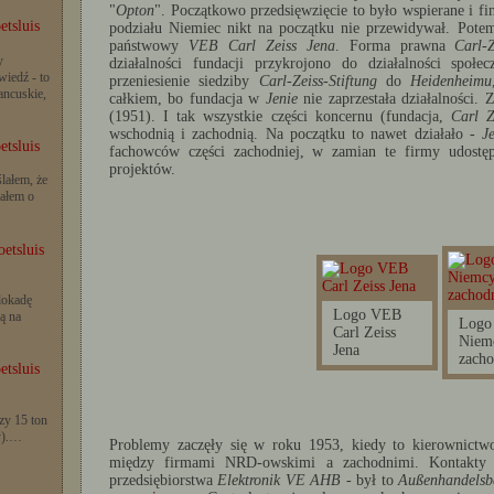
"
Opton
". Początkowo przedsięwzięcie to było wspierane i f
etsluis
podziału Niemiec nikt na początku nie przewidywał. Pote
państwowy
VEB Carl Zeiss Jena
. Forma prawna
Carl-Z
y
działalności fundacji przykrojono do działalności społ
iedź - to
przeniesienie siedziby
Carl-Zeiss-Stiftung
do
Heidenheimu
rancuskie,
całkiem, bo fundacja w
Jenie
nie zaprzestała działalności. 
(1951). I tak wszystkie części koncernu (fundacja,
Carl Z
wschodnią i zachodnią. Na początku to nawet działało -
J
etsluis
fachowców części zachodniej, w zamian te firmy udostę
projektów.
lałem, że
iałem o
etsluis
lokadę
Logo VEB
ą na
Logo 
Carl Zeiss
Niem
Jena
zacho
etsluis
zy 15 ton
y).…
Problemy zaczęły się w roku 1953, kiedy to kierownictw
między firmami NRD-owskimi a zachodnimi. Kontakty 
przedsiębiorstwa
Elektronik VE AHB -
był to
Außenhandelsbe