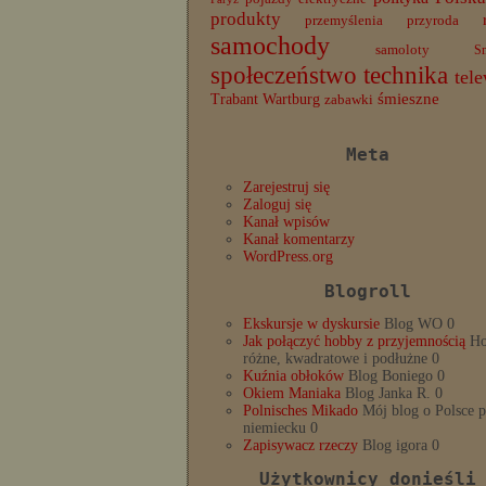
produkty
przemyślenia
przyroda
samochody
samoloty
S
społeczeństwo
technika
tele
Trabant
śmieszne
Wartburg
zabawki
Meta
Zarejestruj się
Zaloguj się
Kanał wpisów
Kanał komentarzy
WordPress.org
Blogroll
Ekskursje w dyskursie
Blog WO 0
Jak połączyć hobby z przyjemnością
Ho
różne, kwadratowe i podłużne 0
Kuźnia obłoków
Blog Boniego 0
Okiem Maniaka
Blog Janka R. 0
Polnisches Mikado
Mój blog o Polsce 
niemiecku 0
Zapisywacz rzeczy
Blog igora 0
Użytkownicy donieśli