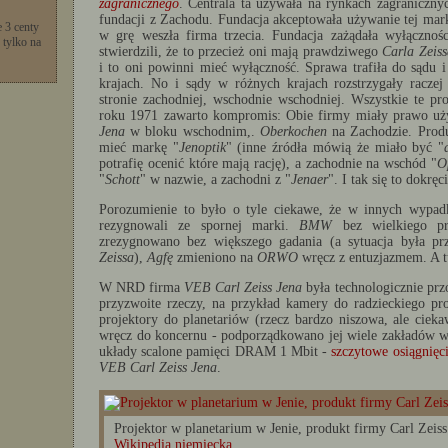
zagranicznego
. Centrala ta używała na rynkach zagraniczny
fundacji z Zachodu. Fundacja akceptowała używanie tej mark
 3 centy
w grę weszła firma trzecia. Fundacja zażądała wyłączno
 tylko na
stwierdzili, że to przecież oni mają prawdziwego
Carla Zeiss
i to oni powinni mieć wyłączność. Sprawa trafiła do sądu 
krajach. No i sądy w różnych krajach rozstrzygały raczej 
stronie zachodniej, wschodnie wschodniej. Wszystkie te p
roku 1971 zawarto kompromis: Obie firmy miały prawo u
Jena
w bloku wschodnim,.
Oberkochen
na Zachodzie. Prod
mieć markę "
Jenoptik
" (inne źródła mówią że miało być "
potrafię ocenić które mają rację), a zachodnie na wschód "
O
"
Schott
" w nazwie, a zachodni z "
Jenaer
". I tak się to dokręc
Porozumienie to było o tyle ciekawe, że w innych wypad
rezygnowali ze spornej marki.
BMW
bez wielkiego p
zrezygnowano bez większego gadania (a sytuacja była pr
Zeissa
),
Agfę
zmieniono na
ORWO
wręcz z entuzjazmem. A t
W NRD firma
VEB Carl Zeiss Jena
była technologicznie prz
przyzwoite rzeczy, na przykład kamery do radzieckiego p
projektory do planetariów (rzecz bardzo niszowa, ale ciek
wręcz do koncernu - podporządkowano jej wiele zakładów 
układy scalone pamięci DRAM 1 Mbit -
szczytowe osiągnię
VEB Carl Zeiss Jena
.
Projektor w planetarium w Jenie, produkt firmy Carl Zeiss
Wikipedia niemiecka