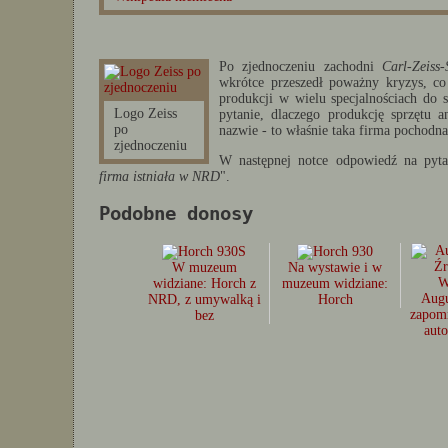
Po zjednoczeniu zachodni
Carl-Zeiss-
wkrótce przeszedł poważny kryzys, co
produkcji w wielu specjalnościach do 
Logo Zeiss
pytanie, dlaczego produkcję sprzętu 
po
nazwie - to właśnie taka firma pochodna
zjednoczeniu
W następnej notce odpowiedź na pyta
firma istniała w NRD
".
Podobne donosy
W muzeum
Na wystawie i w
widziane: Horch z
muzeum widziane:
Augu
NRD, z umywalką i
Horch
zapomn
bez
aut