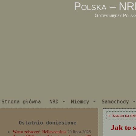
Polska – NR
Gdzieś między Polsk
Strona główna
NRD
Niemcy
Samochody
« Szacun na dzi
Ostatnio doniesione
Jak to 
Warto zobaczyć: Hellevoetsluis
29 lipca 2026