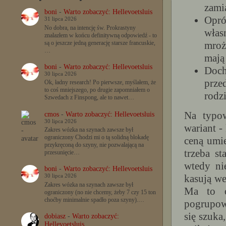
zami
boni
-
Warto zobaczyć: Hellevoetsluis
Opró
31 lipca 2026
No dobra, na intencję św. Prokrastyny
włas
znalazłem w końcu definitywną odpowiedź - to
mroż
są o jeszcze jedną generację starsze francuskie,
…
mają
boni
-
Warto zobaczyć: Hellevoetsluis
Doch
30 lipca 2026
prze
Ok, ładny research! Po pierwsze, myślałem, że
to coś mniejszego, po drugie zapomniałem o
rodzi
Szwedach z Finspong, ale to nawet…
Na typow
cmos
-
Warto zobaczyć: Hellevoetsluis
30 lipca 2026
wariant -
Zakres wózka na szynach zawsze był
ograniczony Chodzi mi o tą solidną blokadę
ceną umi
przykręconą do szyny, nie pozwalającą na
trzeba s
przesunięcie…
wtedy ni
boni
-
Warto zobaczyć: Hellevoetsluis
kasują we
30 lipca 2026
Zakres wózka na szynach zawsze był
Ma to o
ograniczony (no nie chcemy, żeby 7 czy 15 ton
choćby minimalnie spadło poza szyny).…
pogrupowa
się szuka,
dobiasz
-
Warto zobaczyć:
Hellevoetsluis