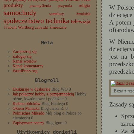
produkty
religia
przemyślenia
przyroda
W Polsce 
samochody
dziecięce
samoloty
Smoleńsk
społeczeństwo
technika
telewizja
A potem j
Trabant
śmieszne
Wartburg
zabawki
ofiaroda
W Niemcz
Meta
dziecięcy
Zarejestruj się
jest na b
Zaloguj się
Kanał wpisów
przedsz
Kanał komentarzy
przedszkol
WordPress.org
Blogroll
Ekskursje w dyskursie
Blog WO 0
Bazar z rze
Jak połączyć hobby z przyjemnością
Hobby
różne, kwadratowe i podłużne 0
Zasady są
Kuźnia obłoków
Blog Boniego 0
Okiem Maniaka
Blog Janka R. 0
Polnisches Mikado
Mój blog o Polsce po
Sprz
niemiecku 0
zare
Zapisywacz rzeczy
Blog igora 0
Za s
Użytkownicy donieśli