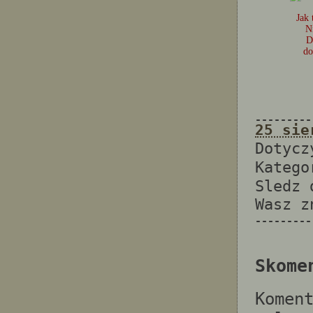
Jak 
N
D
do
---------
25 sie
Dotyc
Katego
Sledz
Wasz 
---------
Skome
Komen