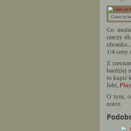
Ciasto na ba
Co można
rzeczy dl
ubranka.
1/4 ceny 
Z rzeczam
bardziej 
to kupić 
lubi,
Pla
O tym, c
notce.
Podob