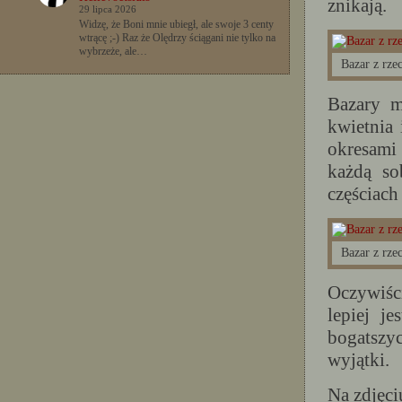
znikają.
29 lipca 2026
Widzę, że Boni mnie ubiegł, ale swoje 3 centy
wtrącę ;-) Raz że Olędrzy ściągani nie tylko na
wybrzeże, ale…
Bazar z rze
Bazary m
kwietnia 
okresami 
każdą so
częściach
Bazar z rze
Oczywiści
lepiej j
bogatszyc
wyjątki.
Na zdjęci