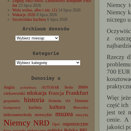
Żegnaj NRD extra: Zabawkowy komputer Piko
Niemcy t
dat
23 lipca 2026
Wola wolna, albo i nie. (1)
14 lipca 2026
Niemcy k
Wakacje 2026
8 lipca 2026
niczego 
Szczecińska kuchnia
6 lipca 2026
Archiwum donosów
Oczywiści
z oszcz
Archiwum
donosów
najbardzi
Kategorie
Rzeczy d
Kategorie
problemu
700 EUR a
Donosimy o
kosztow
praktyczn
Anglia
BMW
AUTOSAR
Berlin
architektura
edukacja
Frankfurt
Francja
ciekawostki
Więc jeże
historia
Ilmenau
gospodarka
Holandia
IFA
część ich
kultura
komputery
kuchnia
Mercedes
jest też
muzea
mikrosamochody
motocykle
muzyka
cenie. A
Niemcy
NRD
organizacyjne
Opel
jakości p
Polska
PRL
polityka
pojazdy elektryczne
Paryż