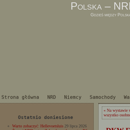
Polska – NR
Gdzieś między Polsk
Strona główna
NRD
Niemcy
Samochody
Wa
« Na wystawie w
wszystko osobn
Ostatnio doniesione
Warto zobaczyć: Hellevoetsluis
29 lipca 2026