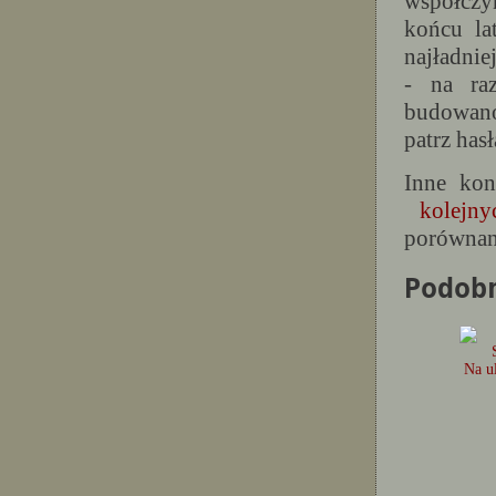
współczy
końcu la
najładnie
- na raz
budowano
patrz has
Inne kon
kolejny
porównan
Podob
Na u