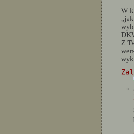
W ka
„jak
wyb
DKW
Z Tw
wers
wyk
Zal