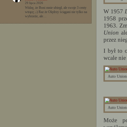
29 lipca 2026
Widzę, że Boni mnie ubiegł, ale swoje 3 centy
W 1957
wtrącę ;-) Raz że Olędrzy ściągani nie tylko na
wybrzeże, ale…
1958 pr
1963. Zm
Union
ale
przez nie
I był to
wcale nie 
Auto Union
Auto Union
Może p