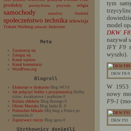
tym samy
produkty
religia
przemyślenia
przyroda
trzycyli
samochody
samoloty
Smoleńsk
dowiedzi
społeczeństwo
technika
telewizja
model op
Trabant
śmieszne
Wartburg
zabawki
DKW F8
nazywał 
Meta
IFY F9
r
Zarejestruj się
wyszło).
Zaloguj się
Kanał wpisów
Kanał komentarzy
WordPress.org
DKW F8-9
Blogroll
W 1953 u
Ekskursje w dyskursie
Blog WO 0
Jak połączyć hobby z przyjemnością
Hobby
nowy mo
różne, kwadratowe i podłużne 0
F9-1
(mo
Kuźnia obłoków
Blog Boniego 0
Okiem Maniaka
Blog Janka R. 0
Polnisches Mikado
Mój blog o Polsce po
niemiecku 0
Zapisywacz rzeczy
Blog igora 0
DKW F91
Użytkownicy donieśli