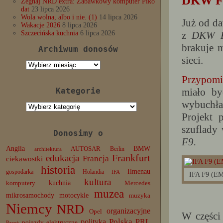
DKW F8
Żegnaj NRD extra: Zabawkowy komputer Piko
dat
23 lipca 2026
Wola wolna, albo i nie. (1)
14 lipca 2026
Już od d
Wakacje 2026
8 lipca 2026
z
DKW 
Szczecińska kuchnia
6 lipca 2026
brakuje m
Archiwum donosów
sieci.
Archiwum
donosów
Przypom
miało b
Kategorie
wybuchła
Kategorie
Projekt 
szuflady
Donosimy o
F9.
Anglia
BMW
AUTOSAR
Berlin
architektura
edukacja
Frankfurt
Francja
ciekawostki
historia
Ilmenau
gospodarka
Holandia
IFA
IFA F9 (E
kultura
komputery
kuchnia
Mercedes
muzea
mikrosamochody
motocykle
muzyka
Niemcy
NRD
organizacyjne
Opel
W części
Polska
PRL
polityka
pojazdy elektryczne
Paryż