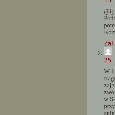
15 
@ip
Pod
pom
Kome
Zal
25 
W li
fra
zaj
zwo
w Sk
przy
zni