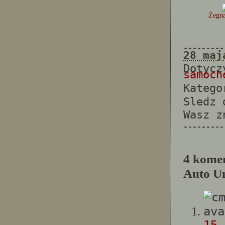
Żegna
---------
28 maj
Dotyc
samoch
Katego
Sledz
Wasz 
---------
4 kome
Auto U