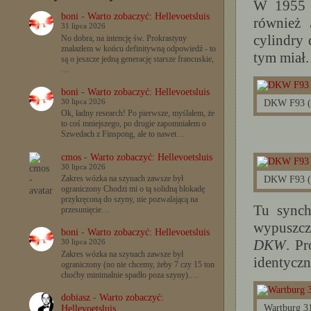
W 1955 
boni
-
Warto zobaczyć: Hellevoetsluis
również
31 lipca 2026
cylindry 
No dobra, na intencję św. Prokrastyny
znalazłem w końcu definitywną odpowiedź - to
tym miał.
są o jeszcze jedną generację starsze francuskie,
…
boni
-
Warto zobaczyć: Hellevoetsluis
DKW F93 (3
30 lipca 2026
Ok, ładny research! Po pierwsze, myślałem, że
to coś mniejszego, po drugie zapomniałem o
Szwedach z Finspong, ale to nawet…
cmos
-
Warto zobaczyć: Hellevoetsluis
30 lipca 2026
Zakres wózka na szynach zawsze był
DKW F93 (3
ograniczony Chodzi mi o tą solidną blokadę
przykręconą do szyny, nie pozwalającą na
Tu sync
przesunięcie…
wypuszcz
boni
-
Warto zobaczyć: Hellevoetsluis
DKW
. P
30 lipca 2026
Zakres wózka na szynach zawsze był
identyczn
ograniczony (no nie chcemy, żeby 7 czy 15 ton
choćby minimalnie spadło poza szyny).…
dobiasz
-
Warto zobaczyć:
Wartburg 3
Hellevoetsluis