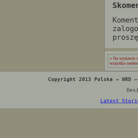
Skome
Komen
zalog
prosz
« Na wystawie w
wszystko osobn
Copyright 2013 Polska – NRD –
Des
Latest Stori